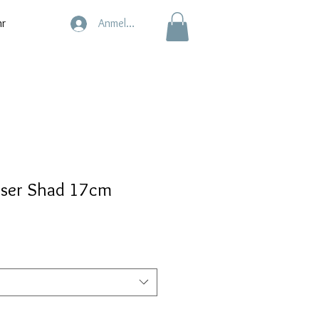
r
Anmelden
sser Shad 17cm